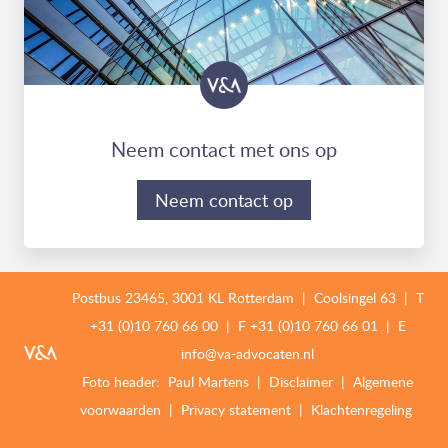
Neem contact met ons op
Neem contact op
Postbus 23465, 3001 KL Rotterdam | Coolsingel 63 | T
+31 (0)10 760 66 00
| F
+31 (0)10 760 66 01 |
E
info@va-advocaten.nl
Foto header:
Paul Martens
|
Disclaimer
|
Algemene
voorwaarden
|
Privacy statement
|
Klachtenregeling