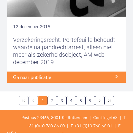
12 december 2019
Verzekeringsrecht: Portefeuille behoudt
waarde na pandrechtarrest, alleen niet
meer als zekerheidsobject, AM web
december 2019
Ga naar publicatie
1
2
3
4
5
9
Postbus 23465, 3001 KL Rotterdam | Coolsingel 63 | T
+31 (0)10 760 66 00
| F
+31 (0)10 760 66 01 |
E