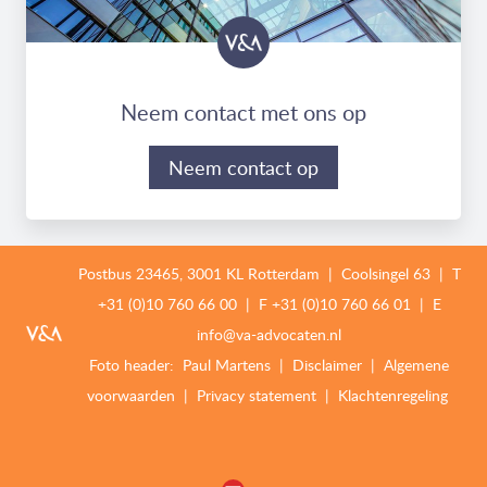
Neem contact met ons op
Neem contact op
Postbus 23465, 3001 KL Rotterdam | Coolsingel 63 | T
+31 (0)10 760 66 00
| F
+31 (0)10 760 66 01 |
E
info@va-advocaten.nl
Foto header:
Paul Martens
|
Disclaimer
|
Algemene
voorwaarden
|
Privacy statement
|
Klachtenregeling