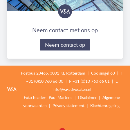
Neem contact met ons op
Neem contact op
Postbus 23465, 3001 KL Rotterdam | Coolsingel 63 | T
+31 (0)10 760 66 00
| F
+31 (0)10 760 66 01 |
E
info@va-advocaten.nl
Foto header:
Paul Martens
|
Disclaimer
|
Algemene
voorwaarden
|
Privacy statement
|
Klachtenregeling