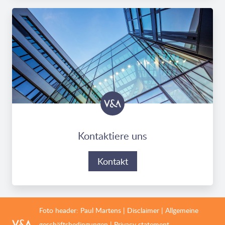
Kontaktiere uns
Kontakt
Foto header:
Paul Martens
|
Disclaimer
|
Allgemeine
geschäftsbedingungen
|
Privacy statement